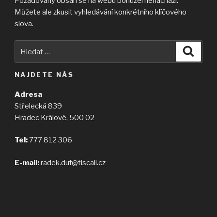
Požadovaný obsah se na webu bohužel nenachází.
Můžete ale zkusit vyhledávání konkrétního klíčového
slova.
Hledat:
Hledán
NAJDETE NÁS
Adresa
Střelecká 839
Hradec Králové, 500 02
Tel:
777 812 306
E-mail:
radek.duf@tiscali.cz
Otevírací doba
Pondělí — pátek: 9:00 – 12:00 13:00 – 15:00